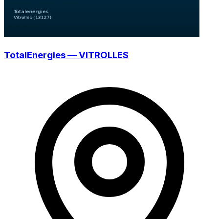
TotalEnergies — VITROLLES