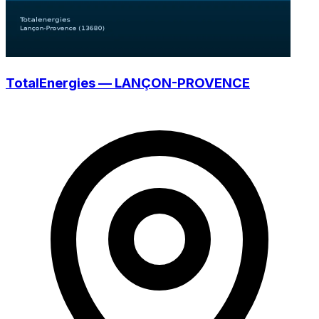
TotalEnergies — LANÇON-PROVENCE