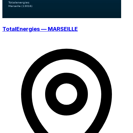
TotalEnergies — MARSEILLE