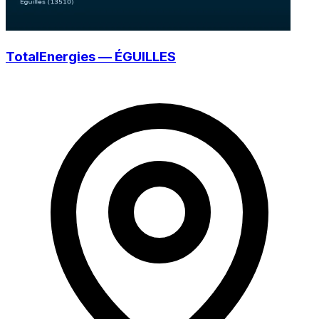
TotalEnergies — ÉGUILLES