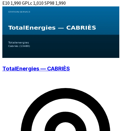
E10
1,990
GPLc
1,010
SP98
1,990
TotalEnergies — CABRIÈS