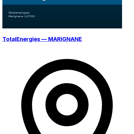
TotalEnergies — MARIGNANE