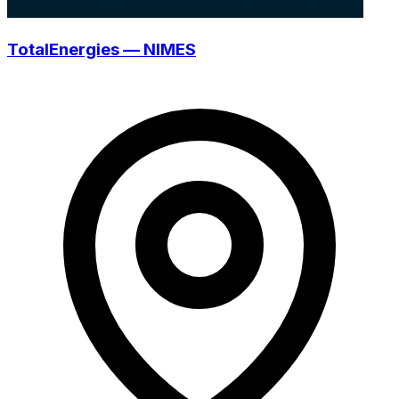
TotalEnergies — NIMES