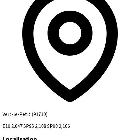
Vert-le-Petit
(91710)
E10
2,047
SP95
2,108
SP98
2,166
Localisation