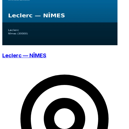
Leclerc — NÎMES