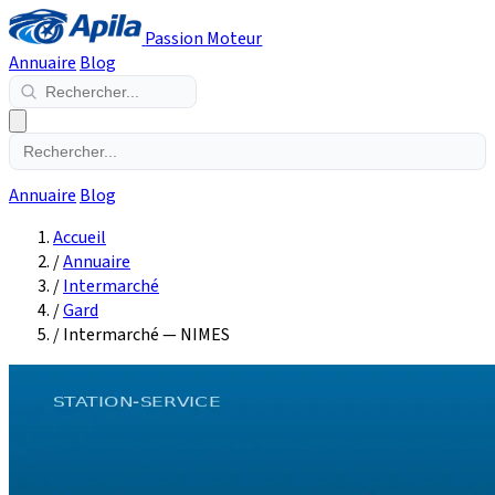
Passion Moteur
Annuaire
Blog
Annuaire
Blog
Accueil
/
Annuaire
/
Intermarché
/
Gard
/
Intermarché — NIMES