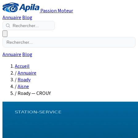
Passion Moteur
Annuaire
Blog
Annuaire
Blog
Accueil
/
Annuaire
/
Roady
/
Aisne
/
Roady — CROUY