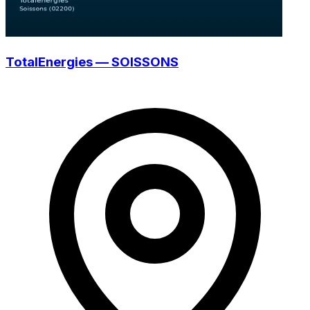
TotalEnergies — SOISSONS