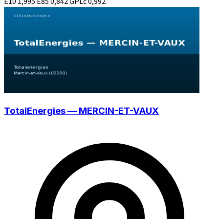
E10
1,995
E85
0,842
GPLc
0,992
TotalEnergies — MERCIN-ET-VAUX