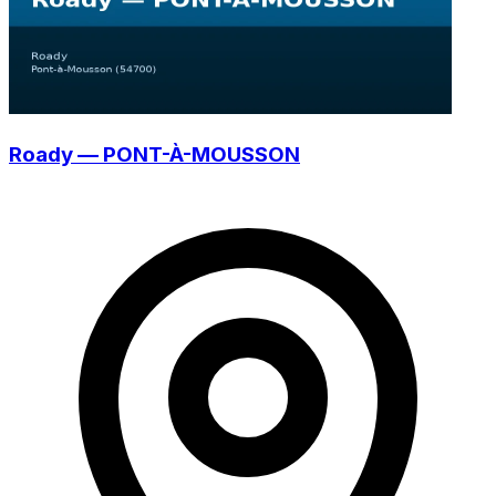
Roady — PONT-À-MOUSSON