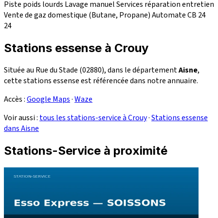
Piste poids lourds
Lavage manuel
Services réparation
entretien
Vente de gaz domestique (Butane, Propane)
Automate CB 24
24
Stations essense à Crouy
Située au Rue du Stade (02880), dans le département
Aisne
,
cette stations essense est référencée dans notre annuaire.
Accès :
Google Maps
·
Waze
Voir aussi :
tous les stations-service à Crouy
·
Stations essense
dans Aisne
Stations-Service à proximité