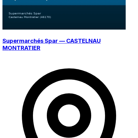
Supermarchés Spar — CASTELNAU
MONTRATIER