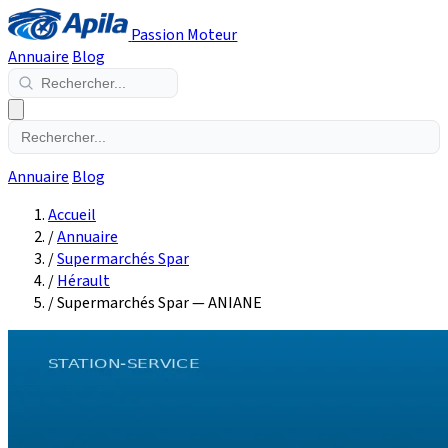
Passion Moteur
Annuaire
Blog
Annuaire
Blog
Accueil
/
Annuaire
/
Supermarchés Spar
/
Hérault
/
Supermarchés Spar — ANIANE