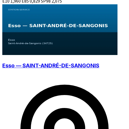
E10
1,960
E85
0,829
SP98
2,075
Esso — SAINT-ANDRÉ-DE-SANGONIS