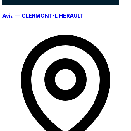
Avia — CLERMONT-L'HÉRAULT