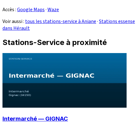
Accès :
Google Maps
·
Waze
Voir aussi :
tous les stations-service à Aniane
·
Stations essense
dans Hérault
Stations-Service à proximité
Intermarché — GIGNAC