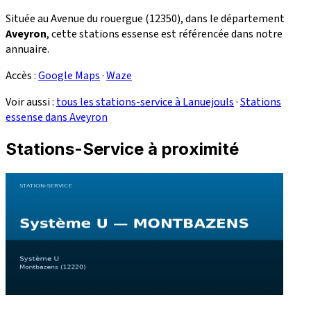
Située au Avenue du rouergue (12350), dans le département
Aveyron
, cette stations essense est référencée dans notre
annuaire.
Accès :
Google Maps
·
Waze
Voir aussi :
tous les stations-service à Lanuejouls
·
Stations
essense dans Aveyron
Stations-Service à proximité