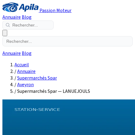
Passion Moteur
Annuaire
Blog
Annuaire
Blog
Accueil
/
Annuaire
/
Supermarchés Spar
/
Aveyron
/
Supermarchés Spar — LANUEJOULS