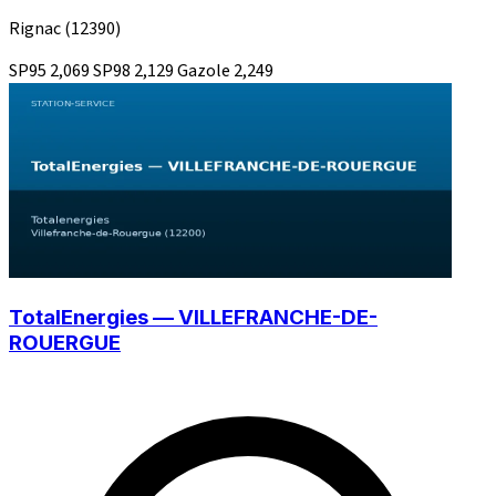
Rignac
(12390)
SP95
2,069
SP98
2,129
Gazole
2,249
TotalEnergies — VILLEFRANCHE-DE-
ROUERGUE