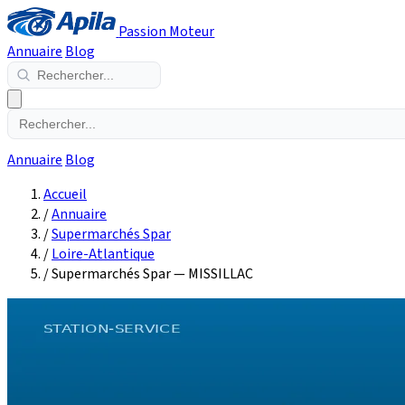
Passion Moteur
Annuaire
Blog
Annuaire
Blog
Accueil
/
Annuaire
/
Supermarchés Spar
/
Loire-Atlantique
/
Supermarchés Spar — MISSILLAC