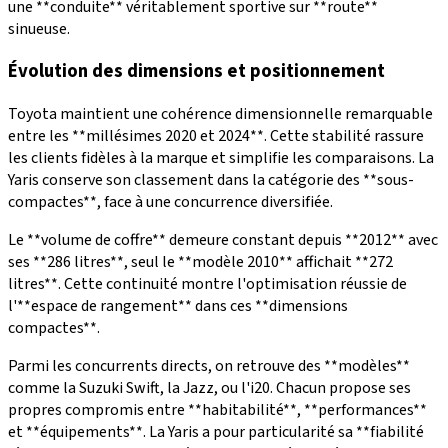
une **conduite** véritablement sportive sur **route**
sinueuse.
Évolution des dimensions et positionnement
Toyota maintient une cohérence dimensionnelle remarquable
entre les **millésimes 2020 et 2024**. Cette stabilité rassure
les clients fidèles à la marque et simplifie les comparaisons. La
Yaris conserve son classement dans la catégorie des **sous-
compactes**, face à une concurrence diversifiée.
Le **volume de coffre** demeure constant depuis **2012** avec
ses **286 litres**, seul le **modèle 2010** affichait **272
litres**. Cette continuité montre l'optimisation réussie de
l'**espace de rangement** dans ces **dimensions
compactes**.
Parmi les concurrents directs, on retrouve des **modèles**
comme la Suzuki Swift, la Jazz, ou l'i20. Chacun propose ses
propres compromis entre **habitabilité**, **performances**
et **équipements**. La Yaris a pour particularité sa **fiabilité