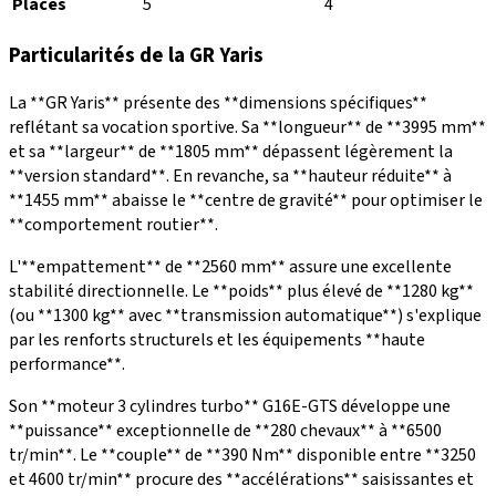
Places
5
4
Particularités de la GR Yaris
La **GR Yaris** présente des **dimensions spécifiques**
reflétant sa vocation sportive. Sa **longueur** de **3995 mm**
et sa **largeur** de **1805 mm** dépassent légèrement la
**version standard**. En revanche, sa **hauteur réduite** à
**1455 mm** abaisse le **centre de gravité** pour optimiser le
**comportement routier**.
L'**empattement** de **2560 mm** assure une excellente
stabilité directionnelle. Le **poids** plus élevé de **1280 kg**
(ou **1300 kg** avec **transmission automatique**) s'explique
par les renforts structurels et les équipements **haute
performance**.
Son **moteur 3 cylindres turbo** G16E-GTS développe une
**puissance** exceptionnelle de **280 chevaux** à **6500
tr/min**. Le **couple** de **390 Nm** disponible entre **3250
et 4600 tr/min** procure des **accélérations** saisissantes et