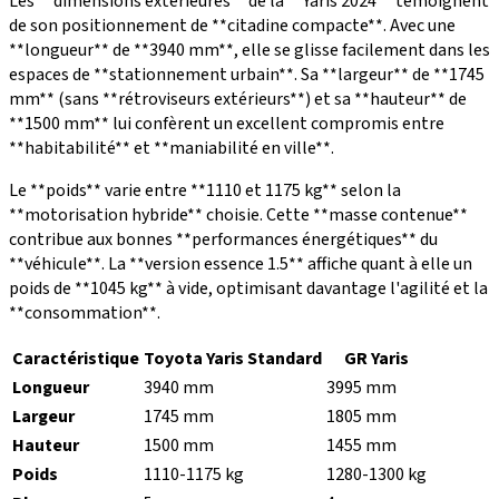
Les **dimensions extérieures** de la **Yaris 2024** témoignent
de son positionnement de **citadine compacte**. Avec une
**longueur** de **3940 mm**, elle se glisse facilement dans les
espaces de **stationnement urbain**. Sa **largeur** de **1745
mm** (sans **rétroviseurs extérieurs**) et sa **hauteur** de
**1500 mm** lui confèrent un excellent compromis entre
**habitabilité** et **maniabilité en ville**.
Le **poids** varie entre **1110 et 1175 kg** selon la
**motorisation hybride** choisie. Cette **masse contenue**
contribue aux bonnes **performances énergétiques** du
**véhicule**. La **version essence 1.5** affiche quant à elle un
poids de **1045 kg** à vide, optimisant davantage l'agilité et la
**consommation**.
Caractéristique
Toyota Yaris Standard
GR Yaris
Longueur
3940 mm
3995 mm
Largeur
1745 mm
1805 mm
Hauteur
1500 mm
1455 mm
Poids
1110-1175 kg
1280-1300 kg