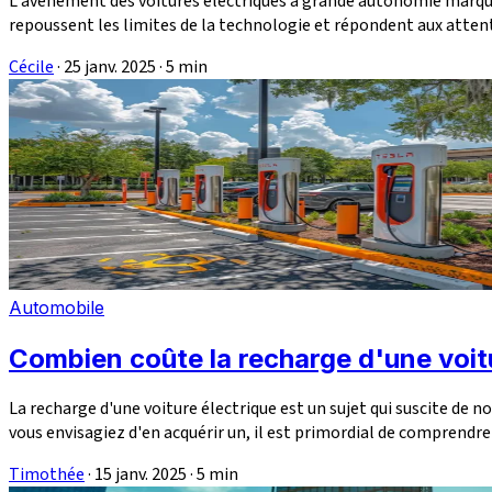
L'avènement des voitures électriques à grande autonomie marque 
repoussent les limites de la technologie et répondent aux attent
Cécile
·
25 janv. 2025
·
5 min
Automobile
Combien coûte la recharge d'une voitu
La recharge d'une voiture électrique est un sujet qui suscite de
vous envisagiez d'en acquérir un, il est primordial de comprendre l
Timothée
·
15 janv. 2025
·
5 min