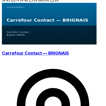
SP95
2,079
SP98
2,139
Gazole
2,229
Carrefour Contact — BRIGNAIS