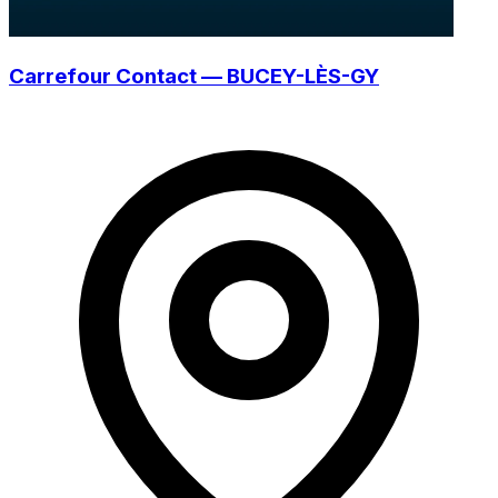
Carrefour Contact — BUCEY-LÈS-GY