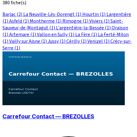
380 fiche(s)
Barjac
(2)
La Neuville-Lès-Dorengt
(1)
Hourtin
(1)
Largentière
(1)
Asfeld
(1)
Montherme
(1)
Rimogne
(1)
Viviers
(1)
Saint-
Sauveur-de-Montagut
(1)
L'argentière-la-Bessée
(1)
Oraison
(1)
Artemare
(1)
Vallon en Sully
(1)
La Fère
(1)
La Ferté-Milon
(1)
Vailly sur Aisne
(1)
Jussy
(1)
Cérilly
(1)
Venizel
(1)
Crécy-sur-
Serre
(1)
Carrefour Contact — BREZOLLES