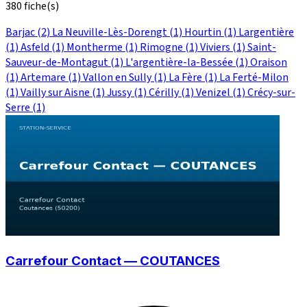
380 fiche(s)
Barjac
(2)
La Neuville-Lès-Dorengt
(1)
Hourtin
(1)
Largentière
(1)
Asfeld
(1)
Montherme
(1)
Rimogne
(1)
Viviers
(1)
Saint-
Sauveur-de-Montagut
(1)
L'argentière-la-Bessée
(1)
Oraison
(1)
Artemare
(1)
Vallon en Sully
(1)
La Fère
(1)
La Ferté-Milon
(1)
Vailly sur Aisne
(1)
Jussy
(1)
Cérilly
(1)
Venizel
(1)
Crécy-sur-
Serre
(1)
Carrefour Contact — COUTANCES