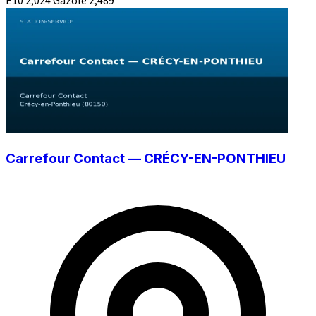
E10
2,024
Gazole
2,489
Carrefour Contact — CRÉCY-EN-PONTHIEU