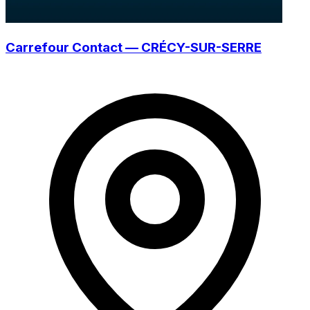
Carrefour Contact — CRÉCY-SUR-SERRE