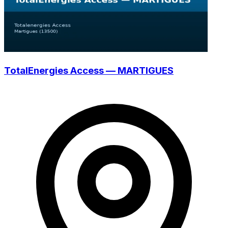
TotalEnergies Access — MARTIGUES