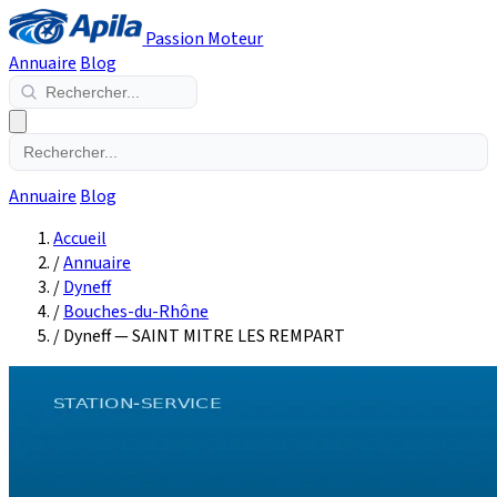
Passion Moteur
Annuaire
Blog
Annuaire
Blog
Accueil
/
Annuaire
/
Dyneff
/
Bouches-du-Rhône
/
Dyneff — SAINT MITRE LES REMPART