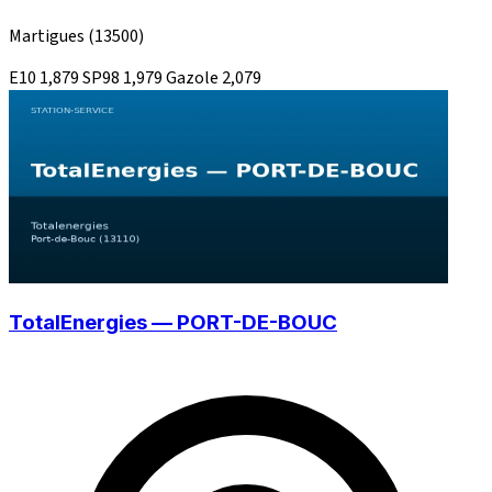
Martigues
(13500)
E10
1,879
SP98
1,979
Gazole
2,079
TotalEnergies — PORT-DE-BOUC