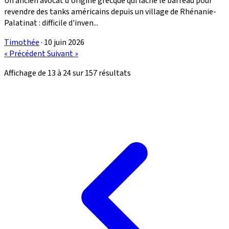
Un ancien avocat d'origine grecque qui lâche le barreau pour
revendre des tanks américains depuis un village de Rhénanie-
Palatinat : difficile d'inven...
Timothée
·
10 juin 2026
« Précédent
Suivant »
Affichage de
13
à
24
sur
157
résultats