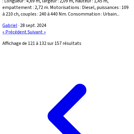
: Longueur : 4,69 m, largeur : 2,09 m, hauteur : 1,45 m,
empattement : 2,72 m. Motorisations : Diesel, puissances : 109
à 210 ch, couples : 240 à 440 Nm. Consommation : Urbain...
Gabriel
·
28 sept. 2024
« Précédent
Suivant »
Affichage de
121
à
132
sur
157
résultats